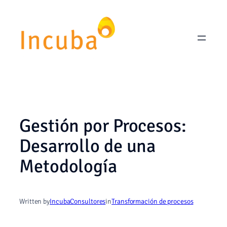
Saltar
al
contenido
Gestión por Procesos:
Desarrollo de una
Metodología
Written by
IncubaConsultores
in
Transformación de procesos