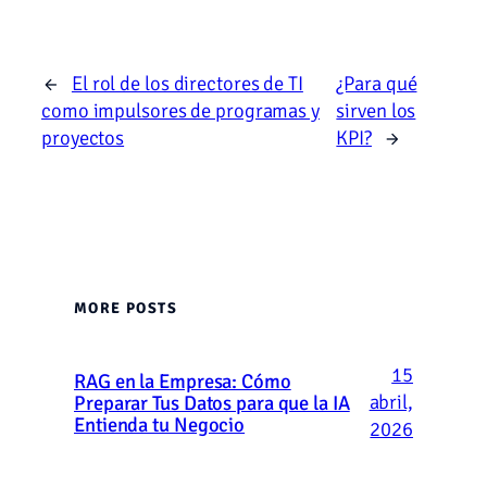
←
El rol de los directores de TI
¿Para qué
como impulsores de programas y
sirven los
proyectos
KPI?
→
MORE POSTS
15
RAG en la Empresa: Cómo
abril,
Preparar Tus Datos para que la IA
Entienda tu Negocio
2026