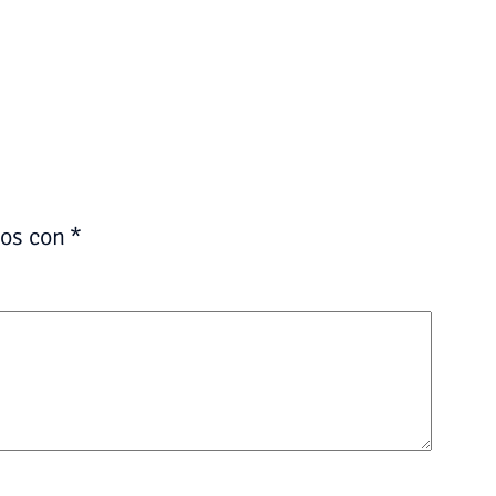
dos con
*