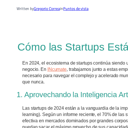
Written by
Gregorio Correa
in
Puntos de vista
Cómo las Startups Está
En 2024, el ecosistema de startups continúa siendo 
negocio. En
INcumate
, trabajamos junto a estas emp
necesario para navegar el complejo y acelerado mundo
que nunca.
1. Aprovechando la Inteligencia Art
Las startups de 2024 están a la vanguardia de la imp
learning). Según un informe reciente, el 70% de las s
efectiva en mercados dominados por grandes corpor
puedan sacar el máximo provecho de sus capacidades