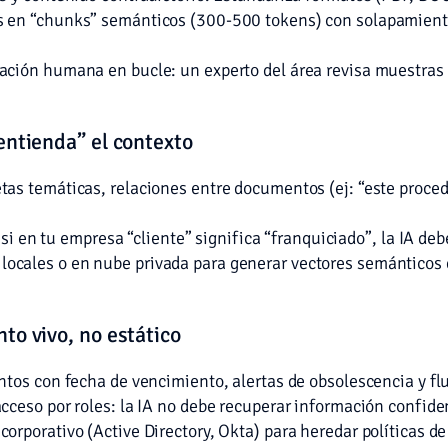
en “chunks” semánticos (300-500 tokens) con solapamiento 
ación humana en bucle: un experto del área revisa muestras 
entienda” el contexto
as temáticas, relaciones entre documentos (ej: “este proced
 si en tu empresa “cliente” significa “franquiciado”, la IA de
cales o en nube privada para generar vectores semánticos q
to vivo, no estático
ntos con fecha de vencimiento, alertas de obsolescencia y fl
ceso por roles: la IA no debe recuperar información confide
corporativo (Active Directory, Okta) para heredar políticas d